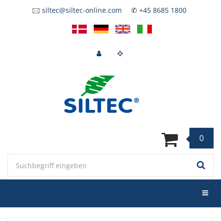
Zum
🖂
siltec@siltec-online.com
✆
+45 8685 1800
Hauptinhalt
springen
0
Keyword
Menü