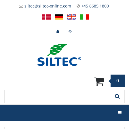
Skip
🖂
siltec@siltec-online.com
✆
+45 8685 1800
to
main
content
0
Keyword
Toggl