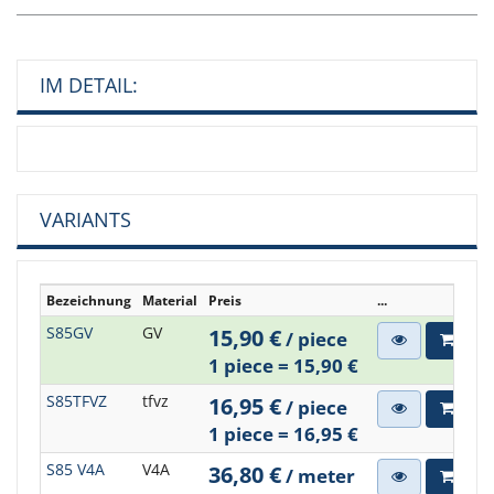
IM DETAIL:
VARIANTS
Bezeichnung
Material
Preis
...
S85GV
GV
15,90 €
/ piece
1 piece = 15,90 €
S85TFVZ
tfvz
16,95 €
/ piece
1 piece = 16,95 €
S85 V4A
V4A
36,80 €
/ meter