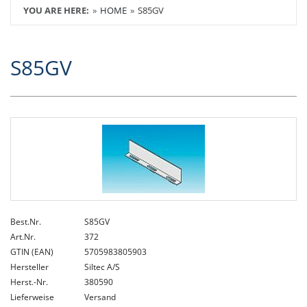
YOU ARE HERE:
HOME
S85GV
S85GV
Best.Nr.
S85GV
Art.Nr.
372
GTIN (EAN)
5705983805903
Hersteller
Siltec A/S
Herst.-Nr.
380590
Lieferweise
Versand