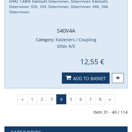
(V4A) 1.​4404 Edelstahl Gitterrinnen, Gitterrinnen Edelstahl,
Gitterrinnen V2A, V2A Gitterrinnen, Gitterrinnen V4A, V4A
Gitterrinnen
S40V4A
Category:
Fasteners / Coupling
Siltec A/S
12,55 €
ADD TO BASKET
«
1
2
3
4
5
6
7
8
»
Item 31 - 40 / 114