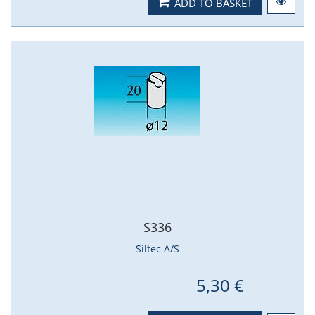
ADD TO BASKET
S336
Siltec A/S
5,30 €