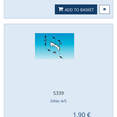
ADD TO BASKET
S339
Siltec A/S
1,90 €