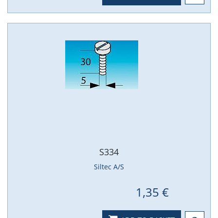
S334
Siltec A/S
1,35 €