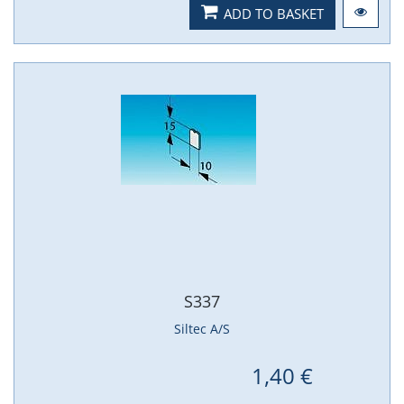
ADD TO BASKET
S337
Siltec A/S
1,40 €