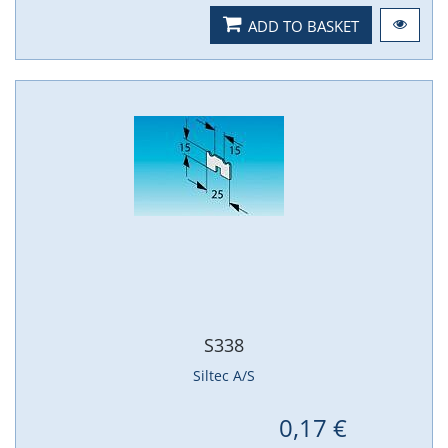
ADD TO BASKET
S338
Siltec A/S
0,17 €