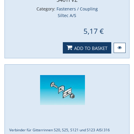
Category:
Fasteners / Coupling
Siltec A/S
5,17 €
ADD TO BASKET
Verbinder für Gitterrinnen S20, S25, S121 und S123 AISI 316