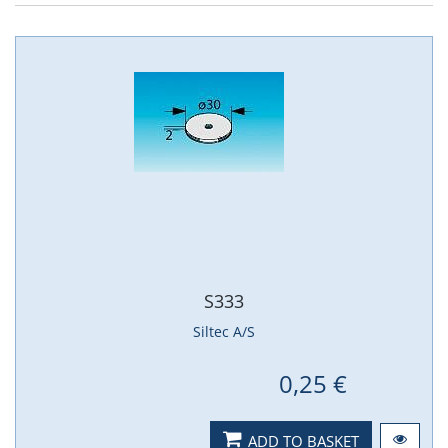
S333
Siltec A/S
0,25 €
ADD TO BASKET