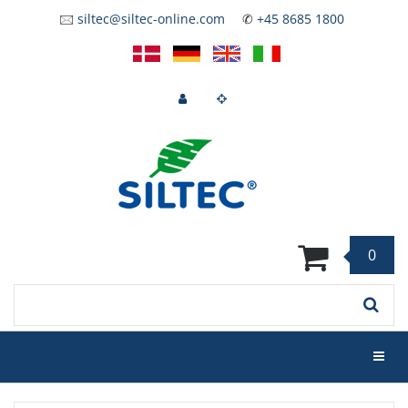
Skip
🖂
siltec@siltec-online.com
✆
+45 8685 1800
to
main
content
0
Keyword
Toggl