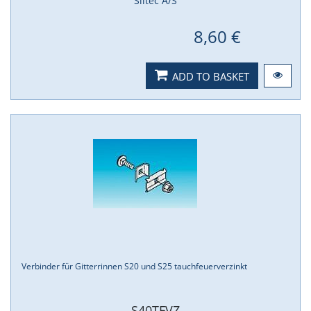
Siltec A/S
8,60 €
ADD TO BASKET
Verbinder für Gitterrinnen S20 und S25 tauchfeuerverzinkt
S40TFVZ