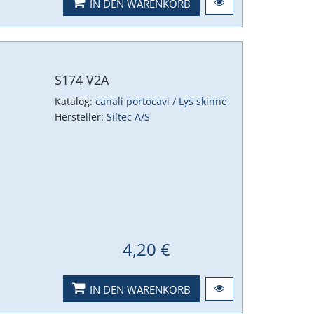
IN DEN WARENKORB
S174 V2A
Katalog:
canali portocavi / Lys skinne
Hersteller:
Siltec A/S
4,20 €
IN DEN WARENKORB