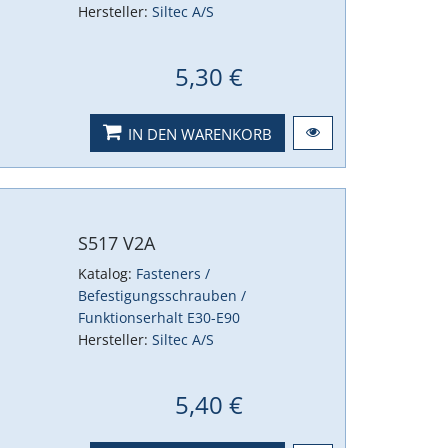
Hersteller:
Siltec A/S
5,30 €
IN DEN WARENKORB
S517 V2A
Katalog:
Fasteners /
Befestigungsschrauben /
Funktionserhalt E30-E90
Hersteller:
Siltec A/S
5,40 €