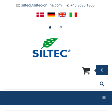
Skip
🖂
siltec@siltec-online.com
✆
+45 8685 1800
to
main
content
0
Keyword
Toggl