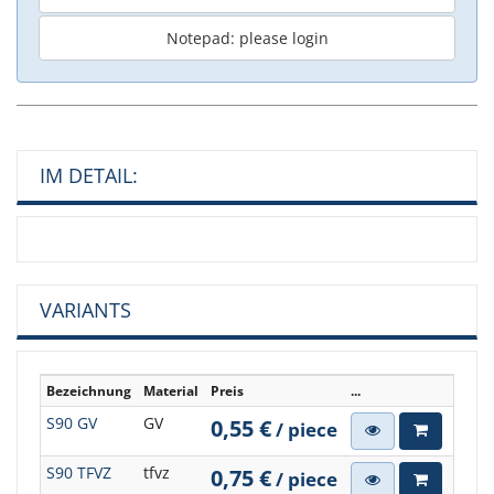
Notepad: please login
IM DETAIL:
VARIANTS
Bezeichnung
Material
Preis
...
S90 GV
GV
0,55 €
/ piece
S90 TFVZ
tfvz
0,75 €
/ piece