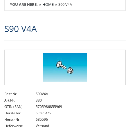
YOU ARE HERE:
HOME
S90 V4A
S90 V4A
Best.Nr.
S90V4A
Art.Nr.
380
GTIN (EAN)
5705986855969
Hersteller
Siltec A/S
Herst.-Nr.
685596
Lieferweise
Versand