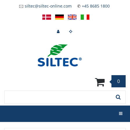
Skip
🖂
siltec@siltec-online.com
✆
+45 8685 1800
to
main
content
0
Keyword
Toggl