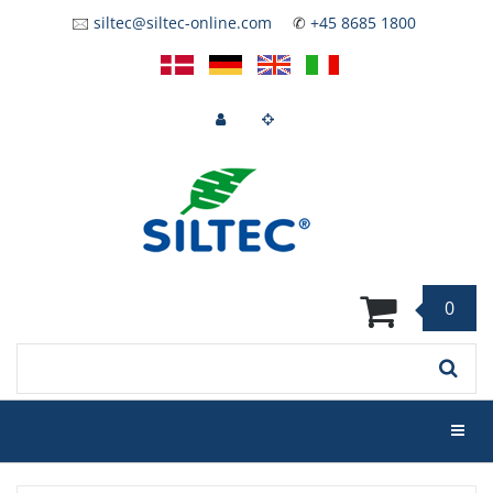
Skip
🖂
siltec@siltec-online.com
✆
+45 8685 1800
to
main
content
0
Keyword
Toggl