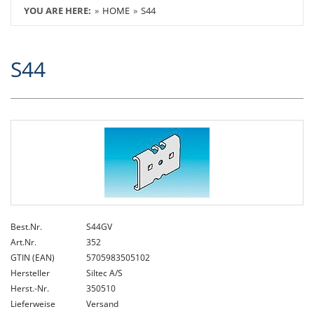
YOU ARE HERE:
HOME
S44
S44
Best.Nr.
S44GV
Art.Nr.
352
GTIN (EAN)
5705983505102
Hersteller
Siltec A/S
Herst.-Nr.
350510
Lieferweise
Versand