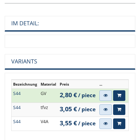
IM DETAIL:
VARIANTS
Bezeichnung
Material
Preis
...
S44
GV
2,80 €
/ piece
S44
tfvz
3,05 €
/ piece
S44
V4A
3,55 €
/ piece