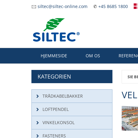
Zum
🖂
siltec@siltec-online.com
✆
+45 8685 1800
Hauptinhalt
springen
HJEMMESIDE
OM OS
REFEREN
KATEGORIEN
SIE B
VEL
TRÅDKABELBAKKER
LOFTPENDEL
VINKELKONSOL
FASTENERS