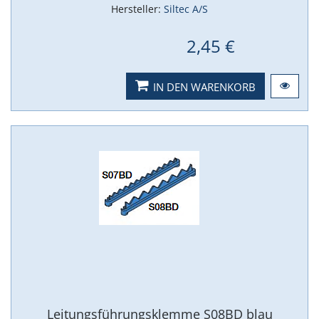
Hersteller:
Siltec A/S
2,45 €
IN DEN WARENKORB
Leitungsführungsklemme S08BD blau