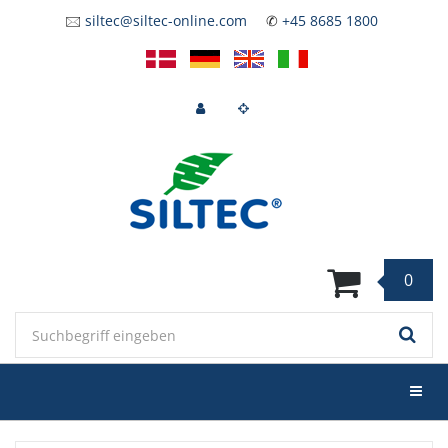
Zum
🖂
siltec@siltec-online.com
✆
+45 8685 1800
Hauptinhalt
springen
0
Keyword
Menü