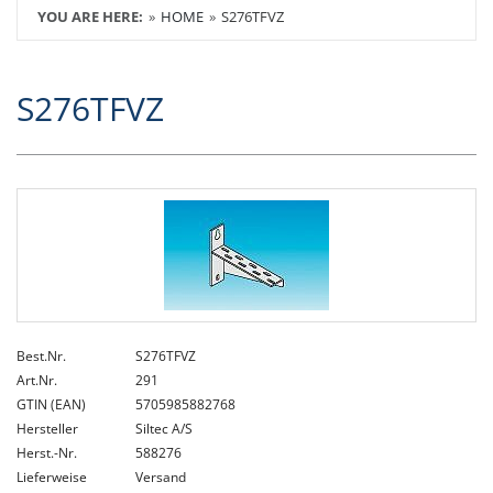
YOU ARE HERE:
HOME
S276TFVZ
S276TFVZ
Best.Nr.
S276TFVZ
Art.Nr.
291
GTIN (EAN)
5705985882768
Hersteller
Siltec A/S
Herst.-Nr.
588276
Lieferweise
Versand