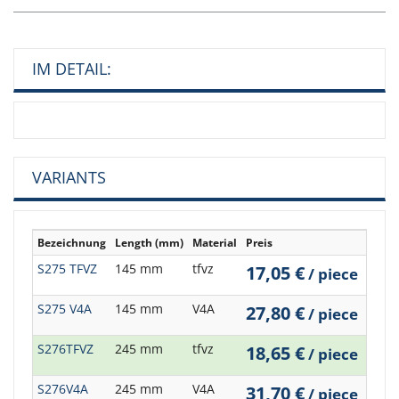
IM DETAIL:
VARIANTS
Bezeichnung
Length (mm)
Material
Preis
...
S275 TFVZ
145 mm
tfvz
17,05 €
/ piece
S275 V4A
145 mm
V4A
27,80 €
/ piece
S276TFVZ
245 mm
tfvz
18,65 €
/ piece
S276V4A
245 mm
V4A
31,70 €
/ piece