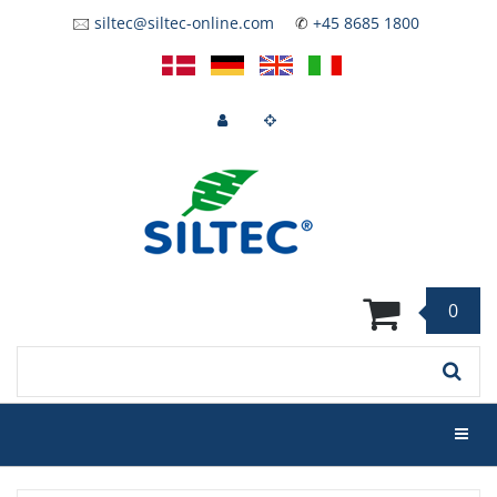
Skip
🖂
siltec@siltec-online.com
✆
+45 8685 1800
to
main
content
0
Keyword
Toggl