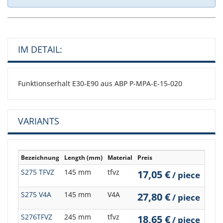
IM DETAIL:
Funktionserhalt E30-E90 aus ABP P-MPA-E-15-020
VARIANTS
Bezeichnung
Length (mm)
Material
Preis
...
S275 TFVZ
145 mm
tfvz
17,05 €
/ piece
S275 V4A
145 mm
V4A
27,80 €
/ piece
S276TFVZ
245 mm
tfvz
18,65 €
/ piece