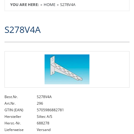
YOU ARE HERE:
HOME
S278V4A
S278V4A
Best.Nr.
S278V4A
Art.Nr.
296
GTIN (EAN)
5705986882781
Hersteller
Siltec A/S
Herst.-Nr.
688278
Lieferweise
Versand