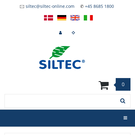
Skip
🖂
siltec@siltec-online.com
✆
+45 8685 1800
to
main
content
0
Keyword
Toggl