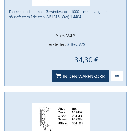
Deckenpendel mit Gewindestab 1000 mm lang in
säurefestem Edelstahl AISI 316 (V4A) 1.​4404
S73 V4A
Hersteller:
Siltec A/S
34,30 €
IN DEN WARENKORB