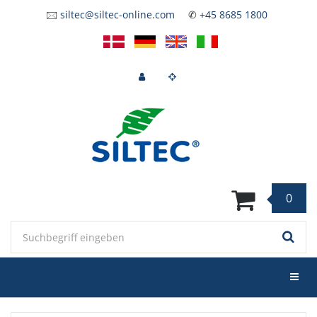
Zum
🖂
siltec@siltec-online.com
✆
+45 8685 1800
Hauptinhalt
springen
0
Keyword
Menü