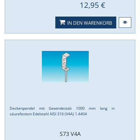
12,95 €
IN DEN WARENKORB
Deckenpendel mit Gewindestab 1000 mm lang in
säurefestem Edelstahl AISI 316 (V4A) 1.​4404
S73 V4A