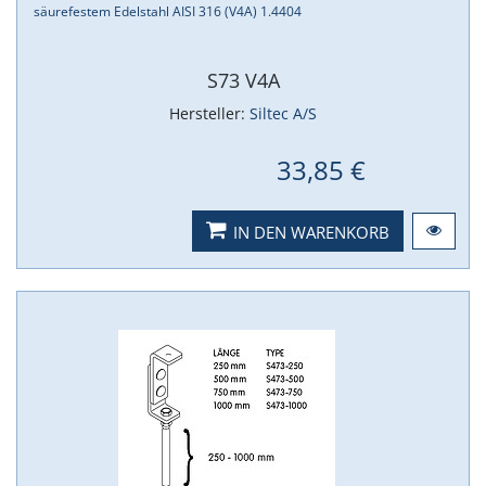
säurefestem Edelstahl AISI 316 (V4A) 1.​4404
S73 V4A
Hersteller:
Siltec A/S
33,85 €
IN DEN WARENKORB