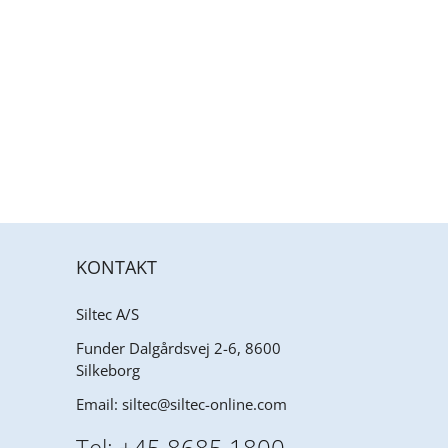
KONTAKT
Siltec A/S
Funder Dalgårdsvej 2-6, 8600
Silkeborg
Email:
siltec@siltec-online.com
Tel:
+45 8685 1800