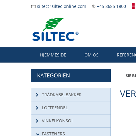
Zum
🖂
siltec@siltec-online.com
✆
+45 8685 1800
Hauptinhalt
springen
HJEMMESIDE
OM OS
REFEREN
KATEGORIEN
SIE B
VER
TRÅDKABELBAKKER
LOFTPENDEL
VINKELKONSOL
FASTENERS